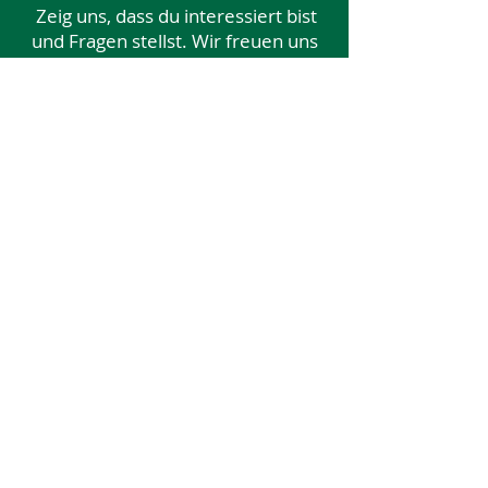
Zeig uns, dass du interessiert bist
und Fragen stellst. Wir freuen uns
darauf, dich kennenzulernen!
Vergiss nichts
Stell sicher, dass deine Bewerbung
alle wichtigen Infos enthält, wie:
Bewerbungsschreiben
Lebenslauf mit Foto
Kopie deiner Zeugnisse
Zeig uns deine Skills